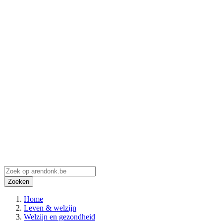
Zoeken
Home
Leven & welzijn
Welzijn en gezondheid