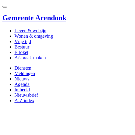
Gemeente Arendonk
Leven & welzijn
Wonen & omgeving
Vrije tijd
Bestuur
E-loket
Afspraak maken
Diensten
Meldingen
Nieuws
Agenda
In beeld
Nieuwsbrief
A-Z index